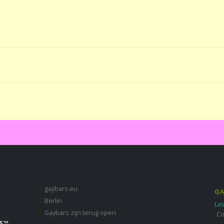
gaybars.eu
Berlin
Las
Gaybars zijn terug open
Co
S ™