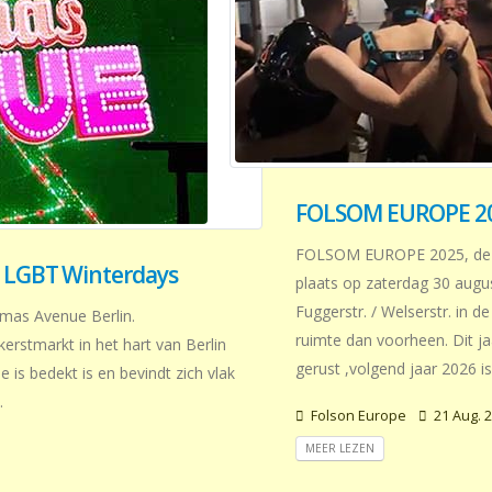
FOLSOM EUROPE 2
FOLSOM EUROPE 2025, de ga
n LGBT Winterdays
plaats op zaterdag 30 augus
Fuggerstr. / Welserstr. in d
stmas Avenue Berlin.
ruimte dan voorheen. Dit ja
erstmarkt in het hart van Berlin
gerust ,volgend jaar 2026 i
 is bedekt is en bevindt zich vlak
.
Folson Europe
21 Aug. 
MEER LEZEN