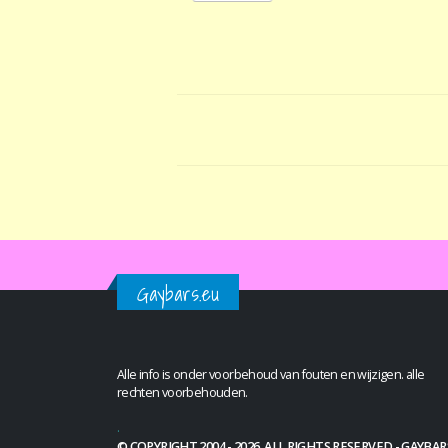
Gaybars.eu
Alle info is onder voorbehoud van fouten en wijzigen. alle
rechten voorbehouden.
.
© COPYRIGHT 2004 - 2026. ALL RIGHTS RESERVED - GAYBAR