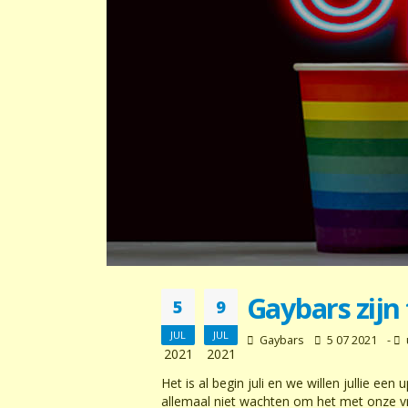
Gaybars zijn
5
9
JUL
JUL
Gaybars
5 07 2021
-
2021
2021
Het is al begin juli en we willen jullie 
allemaal niet wachten om het met onze vr