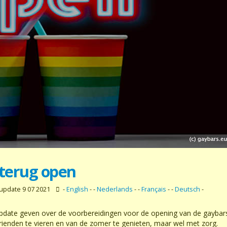
 terug open
update 9 07 2021
-
English
- -
Nederlands
- -
Français
- -
Deutsch
-
een update geven over de voorbereidingen voor de opening van de gaybar
ienden te vieren en van de zomer te genieten, maar wel met zorg.