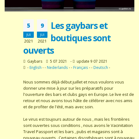
Les gaybars et
5
9
boutiques sont
JUI
JUI
2021
2021
ouverts
Gaybars
5 07 2021
-
update 9 07 2021
-
English
- -
Nederlands
- -
Français
- -
Deutsch
-
Nous sommes déjà début juillet et nous voulons vous
donner une mise à jour sur les préparatifs pour
l'ouverture des bars et clubs gays en Europe. Le live est de
retour et nous avons tous hâte de célébrer avec nos amis
et de profiter de l'été, mais avec soin.
Le virus est toujours autour de nous , mais les frontières
sont ouvertes sous conditions , nous avons le Vacinitation
Travel Passport et les bars , pubs et magasins sont à
nouveau ouverts . Certaines discothèques sont à nouveau