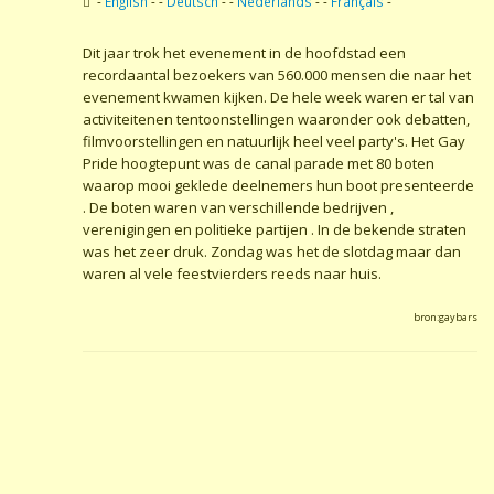
-
English
- -
Deutsch
- -
Nederlands
- -
Français
-
Dit jaar trok het evenement in de hoofdstad een
recordaantal bezoekers van 560.000 mensen die naar het
evenement kwamen kijken. De hele week waren er tal van
activiteitenen tentoonstellingen waaronder ook debatten,
filmvoorstellingen en natuurlijk heel veel party's. Het Gay
Pride hoogtepunt was de canal parade met 80 boten
waarop mooi geklede deelnemers hun boot presenteerde
. De boten waren van verschillende bedrijven ,
verenigingen en politieke partijen . In de bekende straten
was het zeer druk. Zondag was het de slotdag maar dan
waren al vele feestvierders reeds naar huis.
bron:gaybars