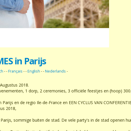
S in Parijs
ch
- -
Français
- -
English
- -
Nederlands
-
 Augustus 2018.
enementen, 1 dorp, 2 ceremonies, 3 officiële feestjes en (hoop) 30
t van Parijs en de regio Ile-de-France en EEN CYCLUS VAN CONFERE
tus 2018,
arijs, sommige buiten de stad. De vele party's in de stad openen h