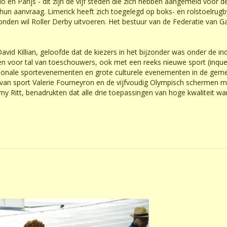
en Parijs - dit zijn de vijf steden die zich hebben aangemeld voor
hun aanvraag. Limerick heeft zich toegelegd op boks- en rolstoelrugb
Londen wil Roller Derby uitvoeren. Het bestuur van de Federatie van
vid Killian, geloofde dat de kiezers in het bijzonder was onder de ind
den voor tal van toeschouwers, ook met een reeks nieuwe sport (inq
tionale sportevenementen en grote culturele evenementen in de gemee
van sport Valerie Fourneyron en de vijfvoudig Olympisch schermen me
y Ritt, benadrukten dat alle drie toepassingen van hoge kwaliteit wa