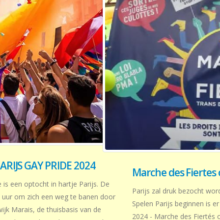
PARIJS GAY PRIDE 2024
Marche des Fiertes 
 is een optocht in hartje Parijs. De
Parijs zal druk bezocht wo
4 uur om zich een weg te banen door
Spelen Parijs beginnen is er
wijk Marais, de thuisbasis van de
2024 - Marche des Fiertés o