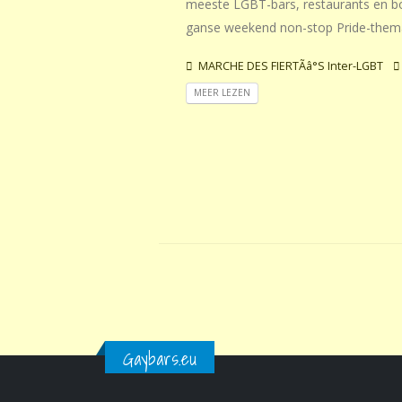
meeste LGBT-bars, restaurants en bo
ganse weekend non-stop Pride-thema
MARCHE DES FIERTÃâ°S Inter-LGBT
MEER LEZEN
Gaybars.eu