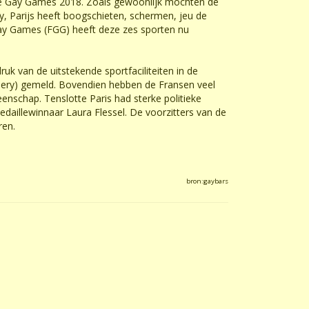
 de Gay Games 2018. Zoals gewoonlijk mochten de
y, Parijs heeft boogschieten, schermen, jeu de
 Gay Games (FGG) heeft deze zes sporten nu
ruk van de uitstekende sportfaciliteiten in de
ueery) gemeld. Bovendien hebben de Fransen veel
nschap. Tenslotte Paris had sterke politieke
daillewinnaar Laura Flessel. De voorzitters van de
ren.
bron:gaybars