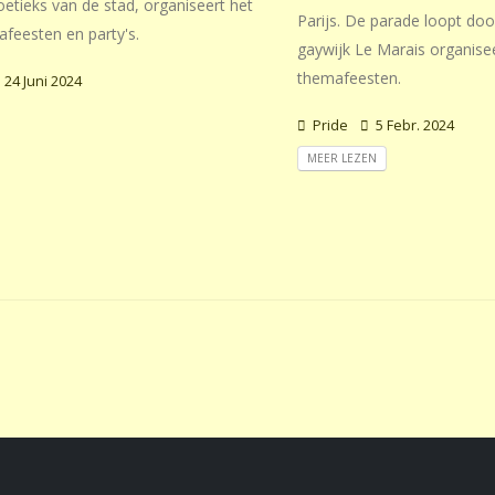
etieks van de stad, organiseert het
Parijs. De parade loopt do
feesten en party's.
gaywijk Le Marais organise
themafeesten.
24 Juni 2024
Pride
5 Febr. 2024
MEER LEZEN