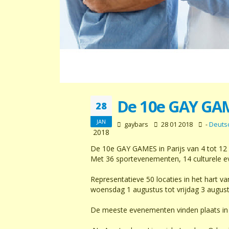
De 10e GAY GAME
28
JAN
gaybars
28 01 2018
-
Deuts
2018
De 10e GAY GAMES in Parijs van 4 tot 12
Met 36 sportevenementen, 14 culturele ev
Representatieve 50 locaties in het har
woensdag 1 augustus tot vrijdag 3 augus
De meeste evenementen vinden plaats in P