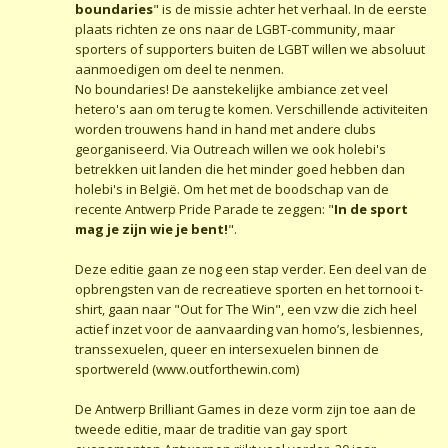
boundaries
" is de missie achter het verhaal. In de eerste
plaats richten ze ons naar de LGBT-community, maar
sporters of supporters buiten de LGBT willen we absoluut
aanmoedigen om deel te nenmen.
No boundaries! De aanstekelijke ambiance zet veel
hetero's aan om terug te komen. Verschillende activiteiten
worden trouwens hand in hand met andere clubs
georganiseerd. Via Outreach willen we ook holebi's
betrekken uit landen die het minder goed hebben dan
holebi's in België. Om het met de boodschap van de
recente Antwerp Pride Parade te zeggen: "
In de sport
mag je zijn wie je bent!
".
Deze editie gaan ze nog een stap verder. Een deel van de
opbrengsten van de recreatieve sporten en het tornooi t-
shirt, gaan naar "Out for The Win", een vzw die zich heel
actief inzet voor de aanvaarding van homo’s, lesbiennes,
transsexuelen, queer en intersexuelen binnen de
sportwereld (www.outforthewin.com)
De Antwerp Brilliant Games in deze vorm zijn toe aan de
tweede editie, maar de traditie van gay sport