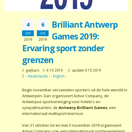
Brilliant Antwerp
4
6
Games 2019:
OKT
OKT
2019
2019
Ervaring sport zonder
grenzen
gaybars
4 10 2019
-
update 6 10 2019
-
Nederlands
- -
English
-
Begin november verzamelen sporters uit de hele wereld in
Antwerpen. Dan organiseert Active Company, de
Antwerpse sportvereniging voor holebi's en
sympathisanten, de
Antwerp Brilliant Games
, een
internationaal multisport-toernooi.
Van 31 oktober tot en met 3 november 2019 organiseert
Active Company vzw, een internationaal sportevenement: