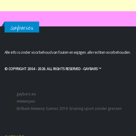
Gaybars.eu
Alle info is onder voorbehoud van fouten en wijzigen. alle rechten voorbehouden.
.
© COPYRIGHT 2004 - 2026. ALL RIGHTS RESERVED - GAYBARS ™
gaybars.eu
Antwerpen
Brilliant Antwerp Games 2019: Ervaring sport zonder grenzen