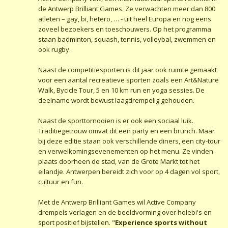
de Antwerp Brilliant Games. Ze verwachten meer dan 800
atleten – gay, bi, hetero, … - uit heel Europa en nog eens
zoveel bezoekers en toeschouwers. Op het programma
staan badminton, squash, tennis, volleybal, zwemmen en
ook rugby.
Naast de competitiesporten is dit jaar ook ruimte gemaakt
voor een aantal recreatieve sporten zoals een Art&Nature
Walk, Bycicle Tour, 5 en 10 km run en yoga sessies. De
deelname wordt bewust laagdrempelig gehouden.
Naast de sporttornooien is er ook een sociaal luik.
Traditiegetrouw omvat dit een party en een brunch. Maar
bij deze editie staan ook verschillende diners, een city-tour
en verwelkomingsevenementen op het menu. Ze vinden
plaats doorheen de stad, van de Grote Markt tot het
eilandje. Antwerpen bereidt zich voor op 4 dagen vol sport,
cultuur en fun.
Met de Antwerp Brilliant Games wil Active Company
drempels verlagen en de beeldvorming over holebi's en
sport positief bijstellen. "
Experience sports without