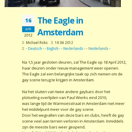
The Eagle in
16
Amsterdam
APR
2012
Michael Roks
16 04 2012
-
Deutsch
- -
English
- -
Nederlands
- -
Nederlands
-
Na 1,5 jaar gesloten deuren, zal The Eagle op 18 April 2012,
haar deuren onder nieuw management weer openen.
The Eagle zal een belangrijke taak op zich nemen om de
gay scene terug te krijgen in Amsterdam.
Na het sluiten van twee andere gaybars door het
plotseling overlijden van Paul Wierks eind 2010,
was lange tijd de Warmoesstraat in Amsterdam niet meer
het middelpunt meer voor de gay scene.
Door het wegvallen van deze bars en clubs, heeft de gay
scene veel aan terrein verloren in Amsterdam. Inmiddels
zijn de meeste bars weer geopend.