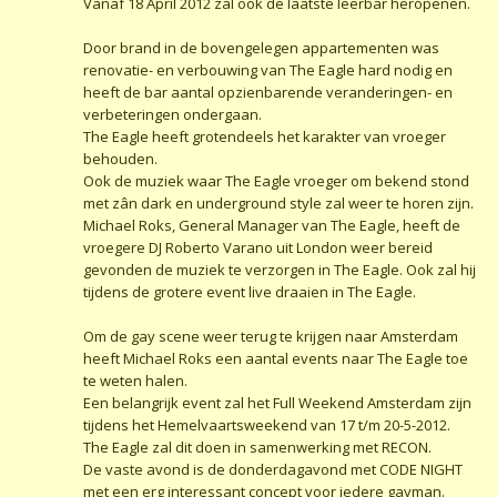
Vanaf 18 April 2012 zal ook de laatste leerbar heropenen.
Door brand in de bovengelegen appartementen was
renovatie- en verbouwing van The Eagle hard nodig en
heeft de bar aantal opzienbarende veranderingen- en
verbeteringen ondergaan.
The Eagle heeft grotendeels het karakter van vroeger
behouden.
Ook de muziek waar The Eagle vroeger om bekend stond
met zân dark en underground style zal weer te horen zijn.
Michael Roks, General Manager van The Eagle, heeft de
vroegere DJ Roberto Varano uit London weer bereid
gevonden de muziek te verzorgen in The Eagle. Ook zal hij
tijdens de grotere event live draaien in The Eagle.
Om de gay scene weer terug te krijgen naar Amsterdam
heeft Michael Roks een aantal events naar The Eagle toe
te weten halen.
Een belangrijk event zal het Full Weekend Amsterdam zijn
tijdens het Hemelvaartsweekend van 17 t/m 20-5-2012.
The Eagle zal dit doen in samenwerking met RECON.
De vaste avond is de donderdagavond met CODE NIGHT
met een erg interessant concept voor iedere gayman.