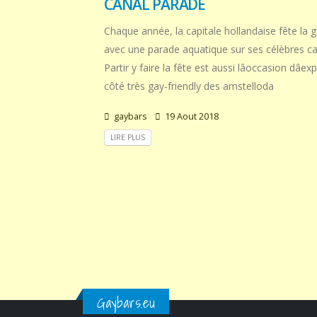
CANAL PARADE
Chaque année, la capitale hollandaise fête la g
avec une parade aquatique sur ses célèbres c
Partir y faire la fête est aussi lâoccasion dâexp
côté très gay-friendly des amstelloda
gaybars
19 Aout 2018
LIRE PLUS
Gaybars.eu