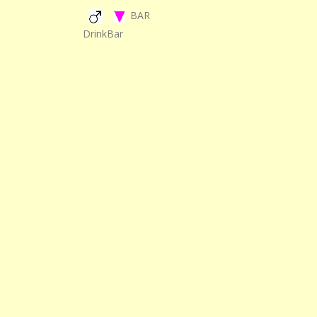
BAR
DrinkBar