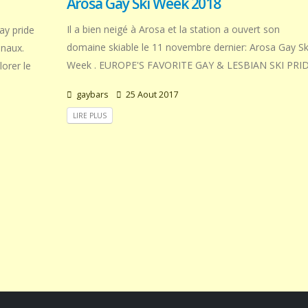
Arosa Gay Ski Week 2018
Il a bien neigé à Arosa et la station a ouvert son
ay pride
domaine skiable le 11 novembre dernier: Arosa Gay Sk
anaux.
Week . EUROPE'S FAVORITE GAY & LESBIAN SKI PRI
lorer le
gaybars
25 Aout 2017
LIRE PLUS