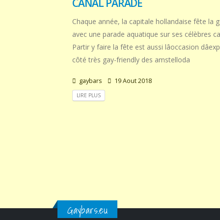
CANAL PARADE
Chaque année, la capitale hollandaise fête la g
avec une parade aquatique sur ses célèbres c
Partir y faire la fête est aussi lâoccasion dâexp
côté très gay-friendly des amstelloda
gaybars
19 Aout 2018
LIRE PLUS
Gaybars.eu