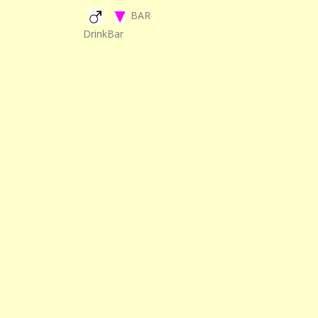
BAR
DrinkBar