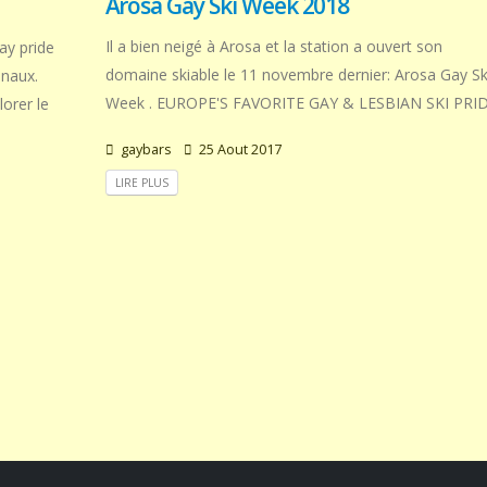
Arosa Gay Ski Week 2018
Il a bien neigé à Arosa et la station a ouvert son
ay pride
domaine skiable le 11 novembre dernier: Arosa Gay Sk
anaux.
Week . EUROPE'S FAVORITE GAY & LESBIAN SKI PRI
lorer le
gaybars
25 Aout 2017
LIRE PLUS