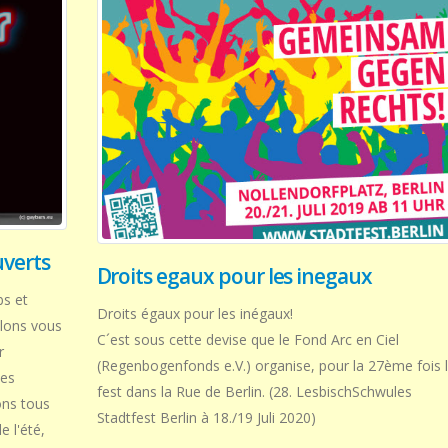
uverts
Droits egaux pour les inegaux
bs et
Droits égaux pour les inégaux!
lons vous
C´est sous cette devise que le Fond Arc en Ciel
r
(Regenbogenfonds e.V.) organise, pour la 27ème fois 
Les
fest dans la Rue de Berlin. (28. LesbischSchwules
ons tous
Stadtfest Berlin à 18./19 Juli 2020)
e l'été,