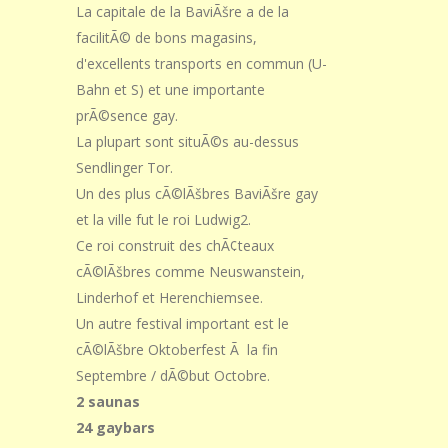
La capitale de la BaviÃšre a de la
facilitÃ© de bons magasins,
d'excellents transports en commun (U-
Bahn et S) et une importante
prÃ©sence gay.
La plupart sont situÃ©s au-dessus
Sendlinger Tor.
Un des plus cÃ©lÃšbres BaviÃšre gay
et la ville fut le roi Ludwig2.
Ce roi construit des chÃ¢teaux
cÃ©lÃšbres comme Neuswanstein,
Linderhof et Herenchiemsee.
Un autre festival important est le
cÃ©lÃšbre Oktoberfest Ã la fin
Septembre / dÃ©but Octobre.
2 saunas
24 gaybars