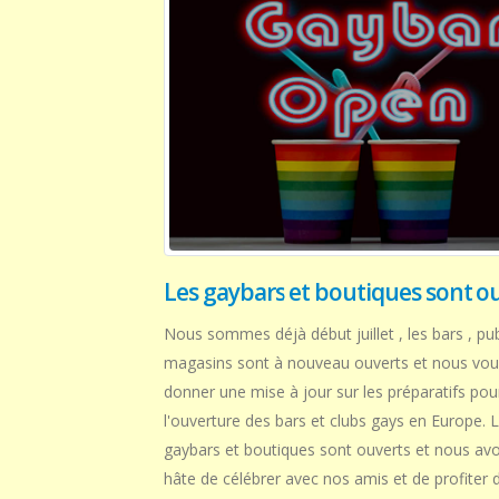
Les gaybars et boutiques sont o
Nous sommes déjà début juillet , les bars , pu
magasins sont à nouveau ouverts et nous vou
donner une mise à jour sur les préparatifs pou
l'ouverture des bars et clubs gays en Europe. 
gaybars et boutiques sont ouverts et nous av
hâte de célébrer avec nos amis et de profiter d