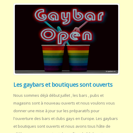
Les gaybars et boutiques sont ouverts
Nous sommes déjà début juillet , les bars , pubs et
magasins sont à nouveau ouverts et nous voulons vous
donner une mise à jour sur les préparatifs pour
l'ouverture des bars et clubs gays en Europe. Les gaybars
et boutiques sont ouverts et nous avons tous hâte de