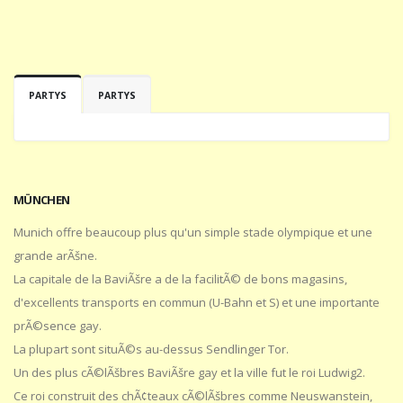
PARTYS
PARTYS
MÜNCHEN
Munich offre beaucoup plus qu'un simple stade olympique et une
grande arÃšne.
La capitale de la BaviÃšre a de la facilitÃ© de bons magasins,
d'excellents transports en commun (U-Bahn et S) et une importante
prÃ©sence gay.
La plupart sont situÃ©s au-dessus Sendlinger Tor.
Un des plus cÃ©lÃšbres BaviÃšre gay et la ville fut le roi Ludwig2.
Ce roi construit des chÃ¢teaux cÃ©lÃšbres comme Neuswanstein,