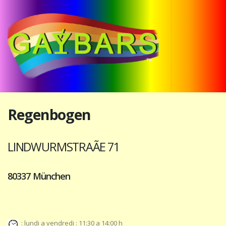
Regenbogen
LINDWURMSTRAÃE 71
80337 München
: lundi a vendredi : 11:30 a 14:00 h