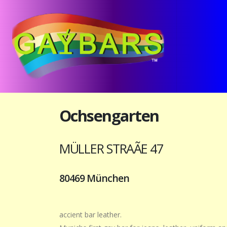
Ochsengarten
MÜLLER STRAÃE 47
80469 München
accient bar leather.