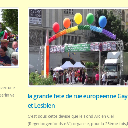
 Avec une
la grande fete de rue europeenne Gay
Berlin va
et Lesbien
C'est sous cette devise que le Fond Arc en Ciel
(Regenbogenfonds e.V.) organise, pour la 23ème fois,