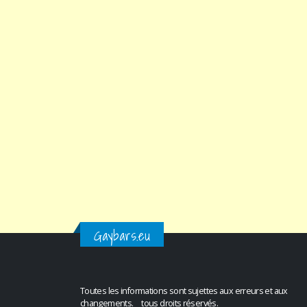
Gaybars.eu
Toutes les informations sont sujettes aux erreurs et aux
changements. tous droits réservés.