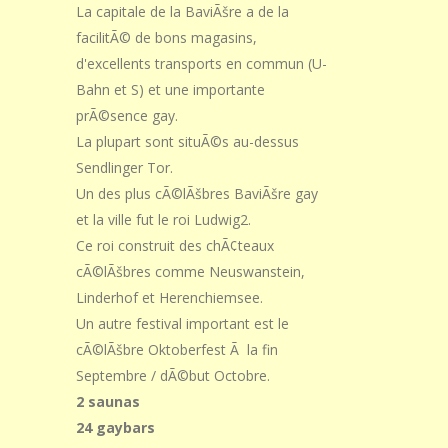
La capitale de la BaviÃšre a de la
facilitÃ© de bons magasins,
d'excellents transports en commun (U-
Bahn et S) et une importante
prÃ©sence gay.
La plupart sont situÃ©s au-dessus
Sendlinger Tor.
Un des plus cÃ©lÃšbres BaviÃšre gay
et la ville fut le roi Ludwig2.
Ce roi construit des chÃ¢teaux
cÃ©lÃšbres comme Neuswanstein,
Linderhof et Herenchiemsee.
Un autre festival important est le
cÃ©lÃšbre Oktoberfest Ã la fin
Septembre / dÃ©but Octobre.
2 saunas
24 gaybars