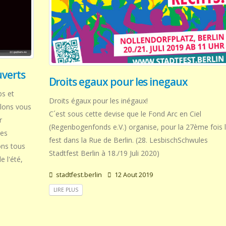
uverts
Droits egaux pour les inegaux
bs et
Droits égaux pour les inégaux!
lons vous
C´est sous cette devise que le Fond Arc en Ciel
r
(Regenbogenfonds e.V.) organise, pour la 27ème fois 
Les
fest dans la Rue de Berlin. (28. LesbischSchwules
ons tous
Stadtfest Berlin à 18./19 Juli 2020)
e l'été,
stadtfest.berlin
12 Aout 2019
LIRE PLUS