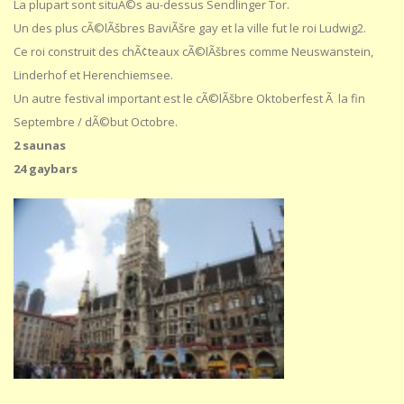
La plupart sont situÃ©s au-dessus Sendlinger Tor.
Un des plus cÃ©lÃšbres BaviÃšre gay et la ville fut le roi Ludwig2.
Ce roi construit des chÃ¢teaux cÃ©lÃšbres comme Neuswanstein,
Linderhof et Herenchiemsee.
Un autre festival important est le cÃ©lÃšbre Oktoberfest Ã la fin
Septembre / dÃ©but Octobre.
2 saunas
24 gaybars