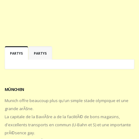
PARTYS
PARTYS
MÜNCHEN
Munich offre beaucoup plus qu'un simple stade olympique et une
grande arÃšne.
La capitale de la BaviÃšre a de la facilitÃ© de bons magasins,
d'excellents transports en commun (U-Bahn et S) et une importante
prÃ©sence gay.