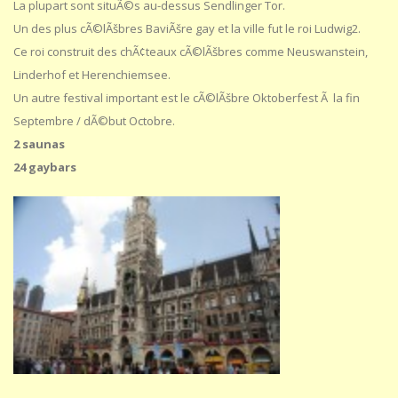
La plupart sont situÃ©s au-dessus Sendlinger Tor.
Un des plus cÃ©lÃšbres BaviÃšre gay et la ville fut le roi Ludwig2.
Ce roi construit des chÃ¢teaux cÃ©lÃšbres comme Neuswanstein,
Linderhof et Herenchiemsee.
Un autre festival important est le cÃ©lÃšbre Oktoberfest Ã la fin
Septembre / dÃ©but Octobre.
2 saunas
24 gaybars