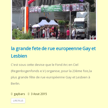
la grande fete de rue europeenne Gay et
Lesbien
C'est sous cette devise que le Fond Arc en Ciel
(Regenbogenfonds e.V.) organise, pour la 23ème fois,la
plus grande fête de rue européenne Gay et Lesbien à
Berlin.
gaybars
3 Aout 2015
LIRE PLUS