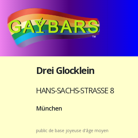
Drei Glocklein
HANS-SACHS-STRASSE 8
München
public de base joyeuse d'âge moyen