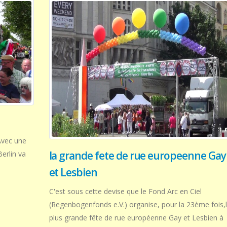
 Avec une
la grande fete de rue europeenne Gay
Berlin va
et Lesbien
C'est sous cette devise que le Fond Arc en Ciel
(Regenbogenfonds e.V.) organise, pour la 23ème fois,
plus grande fête de rue européenne Gay et Lesbien à