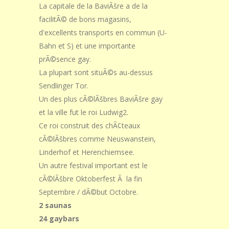
La capitale de la BaviÃšre a de la
facilitÃ© de bons magasins,
d'excellents transports en commun (U-
Bahn et S) et une importante
prÃ©sence gay.
La plupart sont situÃ©s au-dessus
Sendlinger Tor.
Un des plus cÃ©lÃšbres BaviÃšre gay
et la ville fut le roi Ludwig2.
Ce roi construit des chÃ¢teaux
cÃ©lÃšbres comme Neuswanstein,
Linderhof et Herenchiemsee.
Un autre festival important est le
cÃ©lÃšbre Oktoberfest Ã la fin
Septembre / dÃ©but Octobre.
2 saunas
24 gaybars