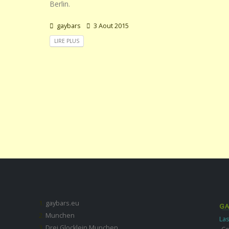
Berlin.
gaybars
3 Aout 2015
LIRE PLUS
gaybars.eu
Munchen
Las
Drei Glocklein Munchen