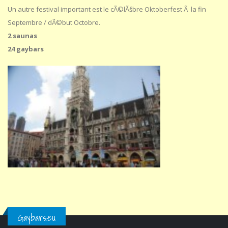
Un autre festival important est le cÃ©lÃšbre Oktoberfest Ã la fin
Septembre / dÃ©but Octobre.
2 saunas
24 gaybars
Gaybars.eu