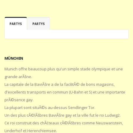
PARTYS
PARTYS
MÜNCHEN
Munich offre beaucoup plus qu'un simple stade olympique et une
grande arÃšne.
La capitale de la BaviÃšre a de la facilitÃ© de bons magasins,
d'excellents transports en commun (U-Bahn et S) et une importante
prÃ©sence gay.
La plupart sont situÃ©s au-dessus Sendlinger Tor.
Un des plus cÃ©lÃšbres BaviÃšre gay et la ville fut le roi Ludwig2.
Ce roi construit des chÃ¢teaux cÃ©lÃšbres comme Neuswanstein,
Linderhof et Herenchiemsee.