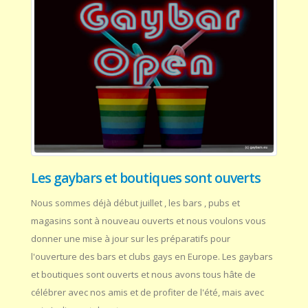
Les gaybars et boutiques sont ouverts
Nous sommes déjà début juillet , les bars , pubs et
magasins sont à nouveau ouverts et nous voulons vous
donner une mise à jour sur les préparatifs pour
l'ouverture des bars et clubs gays en Europe. Les gaybars
et boutiques sont ouverts et nous avons tous hâte de
célébrer avec nos amis et de profiter de l'été, mais avec