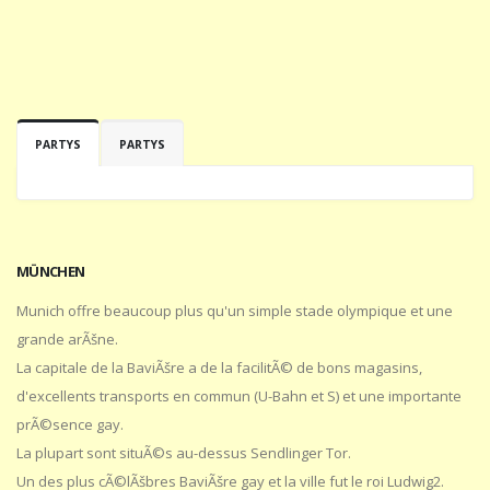
PARTYS
PARTYS
MÜNCHEN
Munich offre beaucoup plus qu'un simple stade olympique et une
grande arÃšne.
La capitale de la BaviÃšre a de la facilitÃ© de bons magasins,
d'excellents transports en commun (U-Bahn et S) et une importante
prÃ©sence gay.
La plupart sont situÃ©s au-dessus Sendlinger Tor.
Un des plus cÃ©lÃšbres BaviÃšre gay et la ville fut le roi Ludwig2.