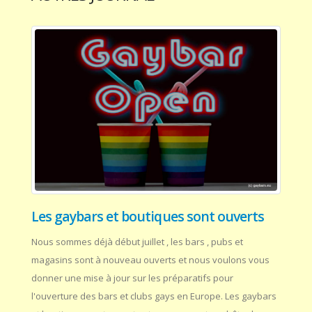
Les gaybars et boutiques sont ouverts
Nous sommes déjà début juillet , les bars , pubs et
magasins sont à nouveau ouverts et nous voulons vous
donner une mise à jour sur les préparatifs pour
l'ouverture des bars et clubs gays en Europe. Les gaybars