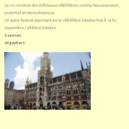
Ce roi construit des chÃ¢teaux cÃ©lÃšbres comme Neuswanstein,
Linderhof et Herenchiemsee.
Un autre festival important est le cÃ©lÃšbre Oktoberfest Ã la fin
Septembre / dÃ©but Octobre.
2 saunas
24 gaybars