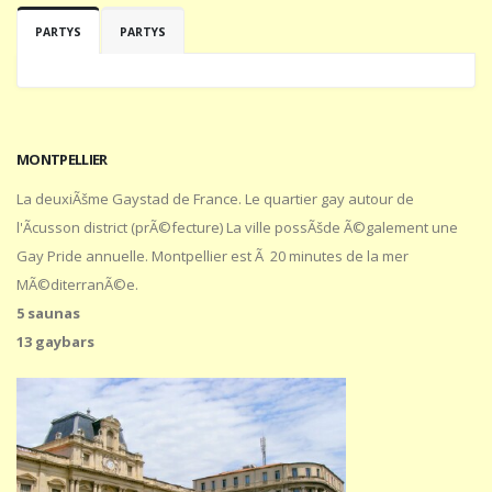
PARTYS
PARTYS
MONTPELLIER
La deuxiÃšme Gaystad de France. Le quartier gay autour de
l'Ãcusson district (prÃ©fecture) La ville possÃšde Ã©galement une
Gay Pride annuelle. Montpellier est Ã 20 minutes de la mer
MÃ©diterranÃ©e.
5 saunas
13 gaybars