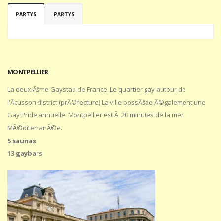
PARTYS
PARTYS
MONTPELLIER
La deuxiÃšme Gaystad de France. Le quartier gay autour de
l'Ãcusson district (prÃ©fecture) La ville possÃšde Ã©galement une
Gay Pride annuelle. Montpellier est Ã 20 minutes de la mer
MÃ©diterranÃ©e.
5 saunas
13 gaybars