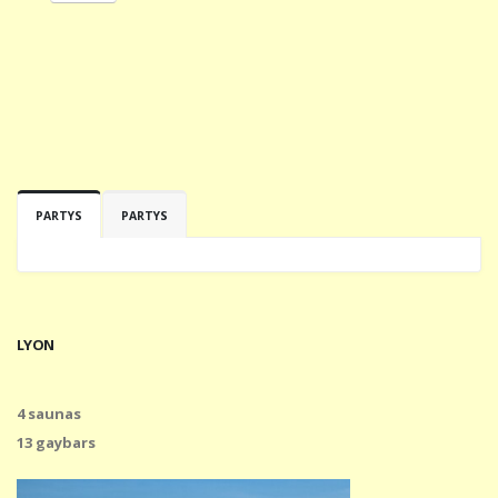
PARTYS
PARTYS
LYON
4 saunas
13 gaybars