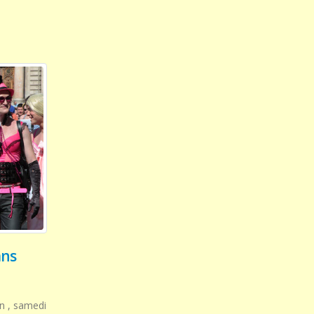
ans
on , samedi