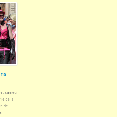
ans
on , samedi
ilé de la
ce de
r.