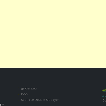
gaybars.eu
Lyon
Las
Sauna Le Double Side Lyon
Co
S ™