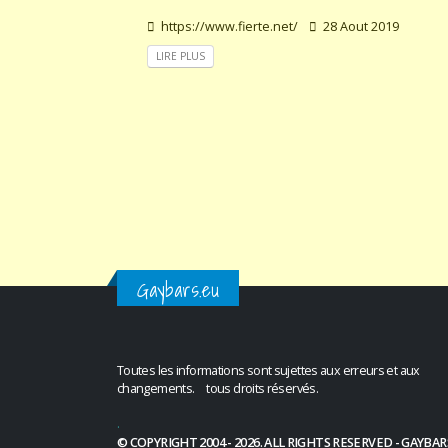
https://www.fierte.net/
28 Aout 2019
LIRE PLUS
Gaybars.eu
Toutes les informations sont sujettes aux erreurs et aux
changements. tous droits réservés.
.
© COPYRIGHT 2004 - 2026. ALL RIGHTS RESERVED - GAYBAR