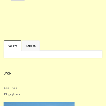
PARTYS
PARTYS
LYON
4 saunas
13 gaybars