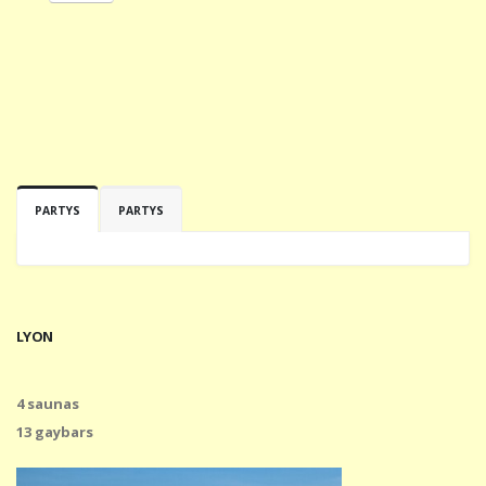
PARTYS
PARTYS
LYON
4 saunas
13 gaybars