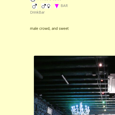
BAR
DrinkBar
male crowd, and sweet