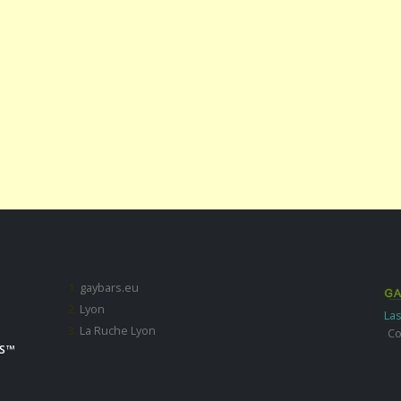
gaybars.eu
Lyon
Las
La Ruche Lyon
Co
S ™