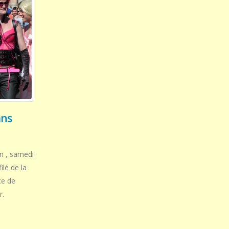
ans
on , samedi
ilé de la
ce de
r.