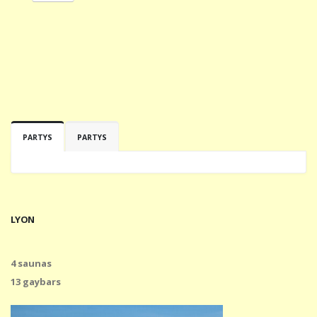
PARTYS
PARTYS
LYON
4 saunas
13 gaybars