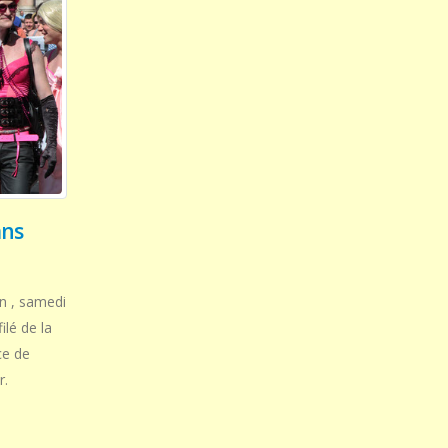
ans
on , samedi
ilé de la
ce de
r.