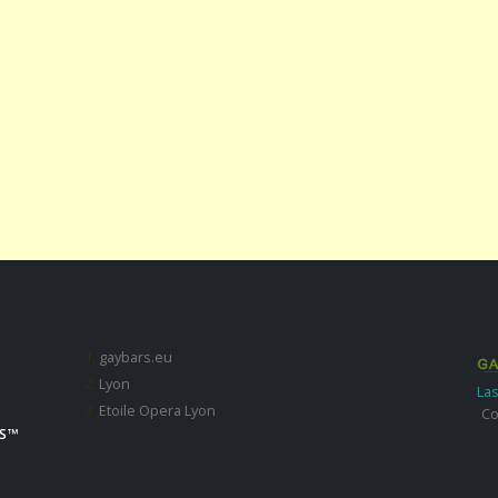
gaybars.eu
Lyon
Las
Etoile Opera Lyon
Co
S ™