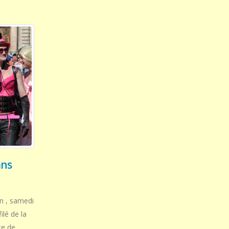
ans
on , samedi
ilé de la
ce de