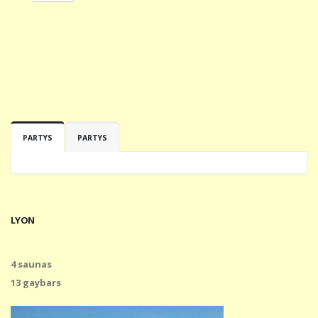
PARTYS
PARTYS
LYON
4 saunas
13 gaybars