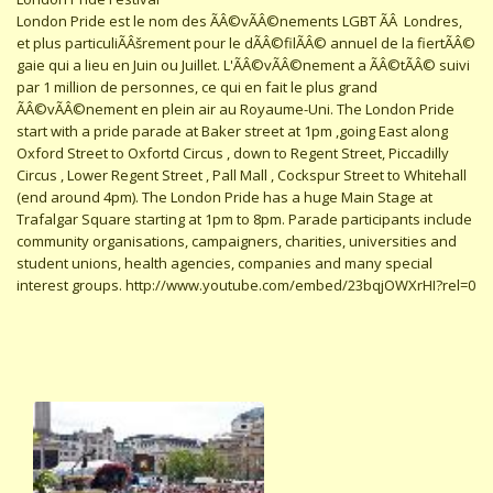
London Pride est le nom des ÃÂ©vÃÂ©nements LGBT ÃÂ Londres,
et plus particuliÃÂšrement pour le dÃÂ©filÃÂ© annuel de la fiertÃÂ©
gaie qui a lieu en Juin ou Juillet. L'ÃÂ©vÃÂ©nement a ÃÂ©tÃÂ© suivi
par 1 million de personnes, ce qui en fait le plus grand
ÃÂ©vÃÂ©nement en plein air au Royaume-Uni. The London Pride
start with a pride parade at Baker street at 1pm ,going East along
Oxford Street to Oxfortd Circus , down to Regent Street, Piccadilly
Circus , Lower Regent Street , Pall Mall , Cockspur Street to Whitehall
(end around 4pm). The London Pride has a huge Main Stage at
Trafalgar Square starting at 1pm to 8pm. Parade participants include
community organisations, campaigners, charities, universities and
student unions, health agencies, companies and many special
interest groups. http://www.youtube.com/embed/23bqjOWXrHI?rel=0