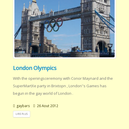
London Olympics
With the openingsceremony with Conor Maynard and the
SuperMartXe party in Brixtopn , London''s Games has
begun in the gay world of London .
gaybars
26 Aout 2012
LIRE PLUS