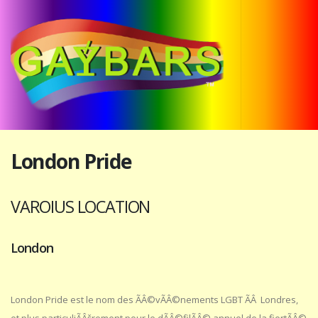
London Pride
VAROIUS LOCATION
London
London Pride est le nom des ÃÂ©vÃÂ©nements LGBT ÃÂ Londres,