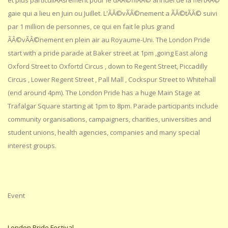
et plus particuliÃÂšrement pour le dÃÂ©filÃÂ© annuel de la fiertÃÂ©
gaie qui a lieu en Juin ou Juillet. L'ÃÂ©vÃÂ©nement a ÃÂ©tÃÂ© suivi
par 1 million de personnes, ce qui en fait le plus grand
ÃÂ©vÃÂ©nement en plein air au Royaume-Uni. The London Pride
start with a pride parade at Baker street at 1pm ,going East along
Oxford Street to Oxfortd Circus , down to Regent Street, Piccadilly
Circus , Lower Regent Street , Pall Mall , Cockspur Street to Whitehall
(end around 4pm). The London Pride has a huge Main Stage at
Trafalgar Square starting at 1pm to 8pm. Parade participants include
community organisations, campaigners, charities, universities and
student unions, health agencies, companies and many special
interest groups.
Event
London Pride Festival