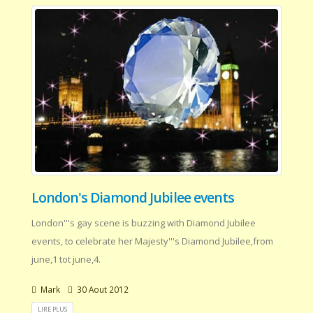
London's Diamond Jubilee events
London'''s gay scene is buzzing with Diamond Jubilee
events, to celebrate her Majesty'''s Diamond Jubilee,from
june,1 tot june,4.
Mark
30 Aout 2012
LIRE PLUS