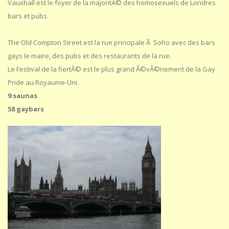
Vauxhall est le foyer de la majoritÃ© des homosexuels de Londres
bars et pubs.
The Old Compton Street est la rue principale Ã Soho avec des bars
gays le maire, des pubs et des restaurants de la rue.
Le Festival de la fiertÃ© est le plus grand Ã©vÃ©nement de la Gay
Pride au Royaume-Uni.
9 saunas
58 gaybars