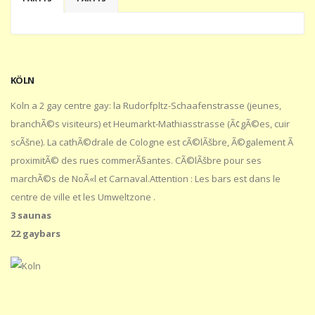
KÖLN
Koln a 2 gay centre gay: la Rudorfpltz-Schaafenstrasse (jeunes,
branchÃ©s visiteurs) et Heumarkt-Mathiasstrasse (Ã¢gÃ©es, cuir
scÃšne). La cathÃ©drale de Cologne est cÃ©lÃšbre, Ã©galement Ã
proximitÃ© des rues commerÃ§antes. CÃ©lÃšbre pour ses
marchÃ©s de NoÃ«l et Carnaval.Attention : Les bars est dans le
centre de ville et les Umweltzone .
3 saunas
22 gaybars