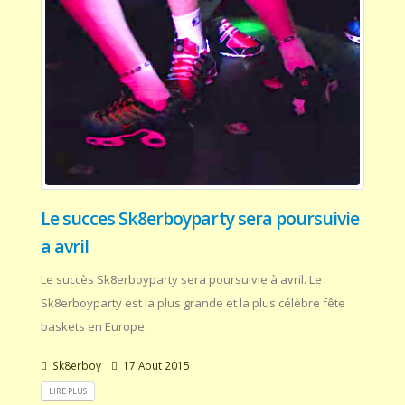
Le succes Sk8erboyparty sera poursuivie
a avril
Le succès Sk8erboyparty sera poursuivie à avril. Le
Sk8erboyparty est la plus grande et la plus célèbre fête
baskets en Europe.
Sk8erboy
17 Aout 2015
LIRE PLUS