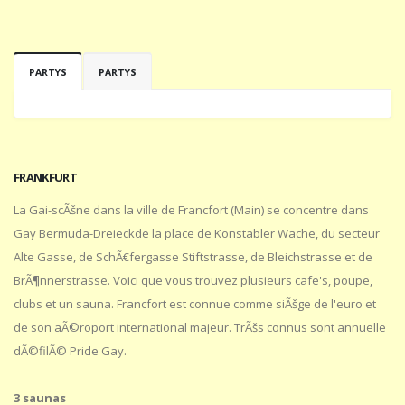
PARTYS
PARTYS
FRANKFURT
La Gai-scÃšne dans la ville de Francfort (Main) se concentre dans
Gay Bermuda-Dreieckde la place de Konstabler Wache, du secteur
Alte Gasse, de SchÃ€fergasse Stiftstrasse, de Bleichstrasse et de
BrÃ¶nnerstrasse. Voici que vous trouvez plusieurs cafe's, poupe,
clubs et un sauna. Francfort est connue comme siÃšge de l'euro et
de son aÃ©roport international majeur. TrÃšs connus sont annuelle
dÃ©filÃ© Pride Gay.
3 saunas