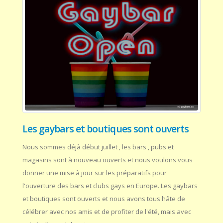
Les gaybars et boutiques sont ouverts
Nous sommes déjà début juillet , les bars , pubs et
magasins sont à nouveau ouverts et nous voulons vous
donner une mise à jour sur les préparatifs pour
l'ouverture des bars et clubs gays en Europe. Les gaybars
et boutiques sont ouverts et nous avons tous hâte de
célébrer avec nos amis et de profiter de l'été, mais avec