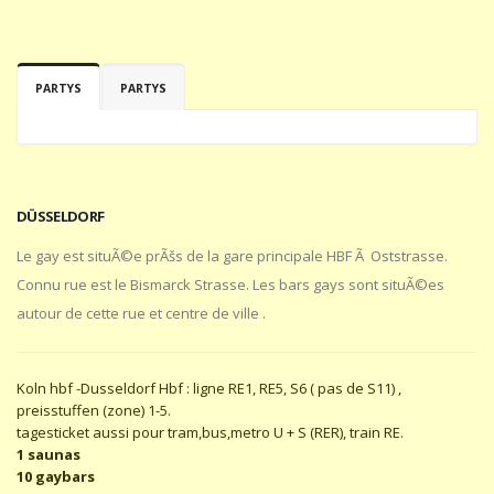
PARTYS
PARTYS
DÜSSELDORF
Le gay est situÃ©e prÃšs de la gare principale HBF Ã Oststrasse.
Connu rue est le Bismarck Strasse. Les bars gays sont situÃ©es
autour de cette rue et centre de ville .
Koln hbf -Dusseldorf Hbf : ligne RE1, RE5, S6 ( pas de S11) ,
preisstuffen (zone) 1-5.
tagesticket aussi pour tram,bus,metro U + S (RER), train RE.
1 saunas
10 gaybars