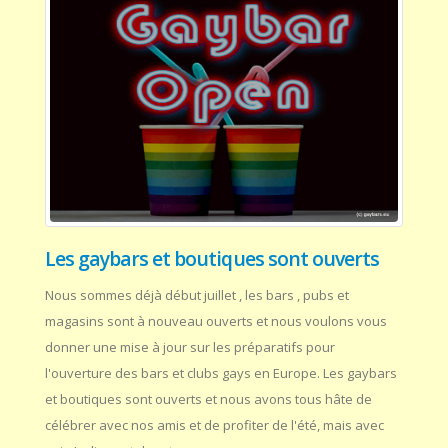
Les gaybars et boutiques sont ouverts
Nous sommes déjà début juillet , les bars , pubs et
magasins sont à nouveau ouverts et nous voulons vous
donner une mise à jour sur les préparatifs pour
l'ouverture des bars et clubs gays en Europe. Les gaybars
et boutiques sont ouverts et nous avons tous hâte de
célébrer avec nos amis et de profiter de l'été, mais avec