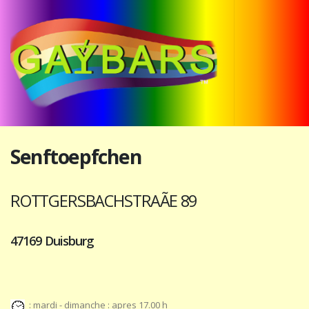
Senftoepfchen
ROTTGERSBACHSTRAÃE 89
47169 Duisburg
: mardi - dimanche : apres 17.00 h