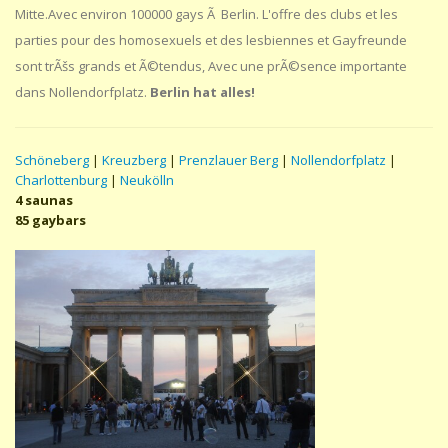
Mitte.Avec environ 100000 gays Ã Berlin. L'offre des clubs et les
parties pour des homosexuels et des lesbiennes et Gayfreunde
sont trÃšs grands et Ã©tendus, Avec une prÃ©sence importante
dans Nollendorfplatz.
Berlin hat alles!
Schöneberg
|
Kreuzberg
|
Prenzlauer Berg
|
Nollendorfplatz
|
Charlottenburg
|
Neukölln
4 saunas
85 gaybars