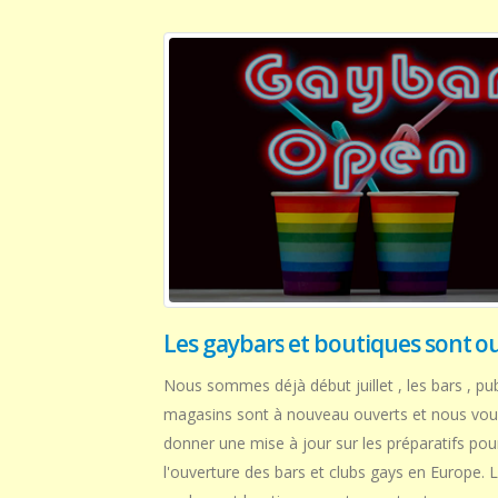
Les gaybars et boutiques sont o
Nous sommes déjà début juillet , les bars , pu
magasins sont à nouveau ouverts et nous vou
donner une mise à jour sur les préparatifs pou
l'ouverture des bars et clubs gays en Europe. 