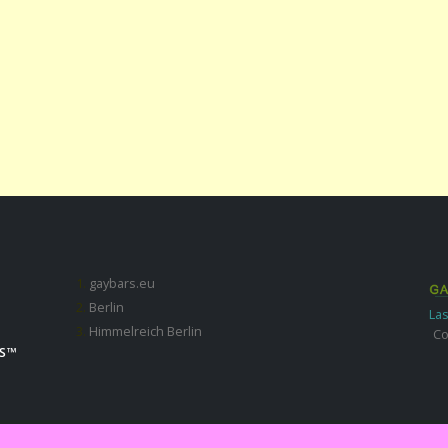
gaybars.eu
Berlin
Las
Himmelreich Berlin
Co
S ™