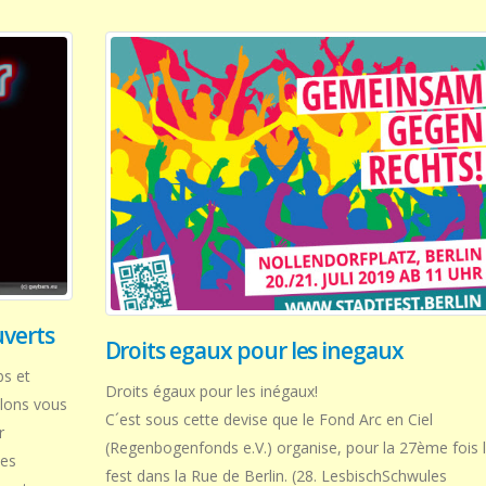
uverts
Droits egaux pour les inegaux
bs et
Droits égaux pour les inégaux!
lons vous
C´est sous cette devise que le Fond Arc en Ciel
r
(Regenbogenfonds e.V.) organise, pour la 27ème fois 
Les
fest dans la Rue de Berlin. (28. LesbischSchwules