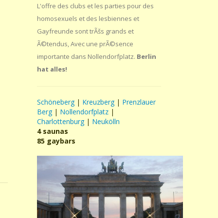
L'offre des clubs et les parties pour des
homosexuels et des lesbiennes et
Gayfreunde sont trÃšs grands et
Ã©tendus, Avec une prÃ©sence
importante dans Nollendorfplatz.
Berlin
hat alles!
Schöneberg
|
Kreuzberg
|
Prenzlauer
Berg
|
Nollendorfplatz
|
Charlottenburg
|
Neukölln
4 saunas
85 gaybars