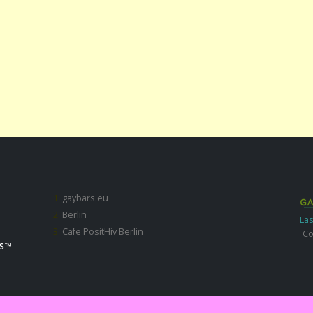
gaybars.eu
Berlin
Las
Cafe PositHiv Berlin
Co
S ™