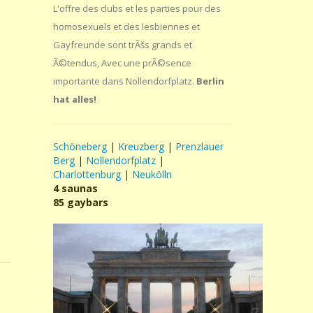
L'offre des clubs et les parties pour des
homosexuels et des lesbiennes et
Gayfreunde sont trÃšs grands et
Ã©tendus, Avec une prÃ©sence
importante dans Nollendorfplatz.
Berlin
hat alles!
Schöneberg
|
Kreuzberg
|
Prenzlauer
Berg
|
Nollendorfplatz
|
Charlottenburg
|
Neukölln
4 saunas
85 gaybars