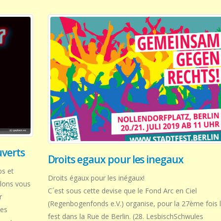
uverts
Droits egaux pour les inegaux
bs et
Droits égaux pour les inégaux!
lons vous
C´est sous cette devise que le Fond Arc en Ciel
r
(Regenbogenfonds e.V.) organise, pour la 27ème fois 
Les
fest dans la Rue de Berlin. (28. LesbischSchwules