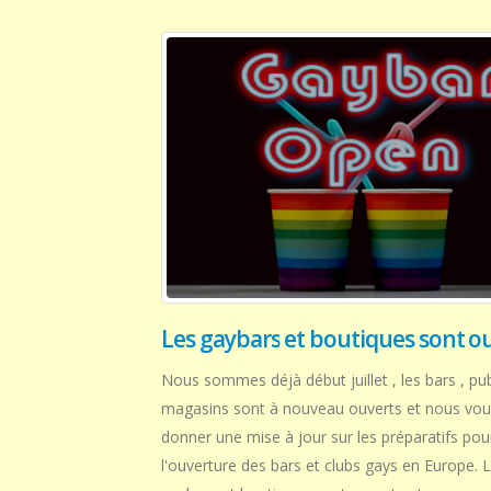
Les gaybars et boutiques sont o
Nous sommes déjà début juillet , les bars , pu
magasins sont à nouveau ouverts et nous vou
donner une mise à jour sur les préparatifs pou
l'ouverture des bars et clubs gays en Europe. 