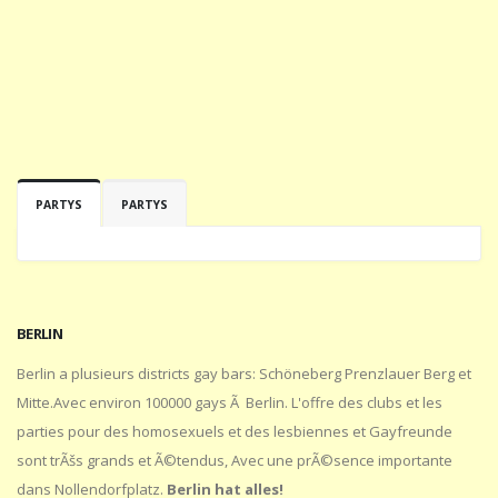
PARTYS
PARTYS
BERLIN
Berlin a plusieurs districts gay bars: Schöneberg Prenzlauer Berg et
Mitte.Avec environ 100000 gays Ã Berlin. L'offre des clubs et les
parties pour des homosexuels et des lesbiennes et Gayfreunde
sont trÃšs grands et Ã©tendus, Avec une prÃ©sence importante
dans Nollendorfplatz.
Berlin hat alles!