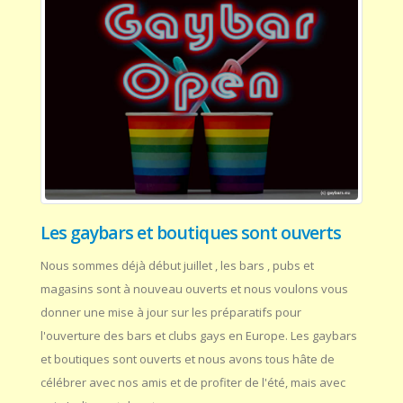
Les gaybars et boutiques sont ouverts
Nous sommes déjà début juillet , les bars , pubs et
magasins sont à nouveau ouverts et nous voulons vous
donner une mise à jour sur les préparatifs pour
l'ouverture des bars et clubs gays en Europe. Les gaybars
et boutiques sont ouverts et nous avons tous hâte de
célébrer avec nos amis et de profiter de l'été, mais avec