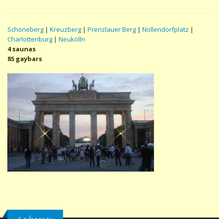
Schöneberg
|
Kreuzberg
|
Prenzlauer Berg
|
Nollendorfplatz
|
Charlottenburg
|
Neukölln
4 saunas
85 gaybars