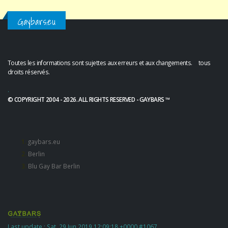
Gaybars.eu
Toutes les informations sont sujettes aux erreurs et aux changements. tous
droits réservés.
.
© COPYRIGHT 2004 - 2026. ALL RIGHTS RESERVED - GAYBARS ™
gaybars.eu
Berlin
Blu Gay Bar Berlin
Last update : Sat, 29 Jun 2019 12:09:18 +0000 #1067