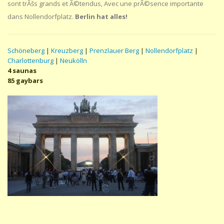
sont trÃšs grands et Ã©tendus, Avec une prÃ©sence importante
dans Nollendorfplatz.
Berlin hat alles!
Schöneberg
|
Kreuzberg
|
Prenzlauer Berg
|
Nollendorfplatz
|
Charlottenburg
|
Neukölln
4 saunas
85 gaybars