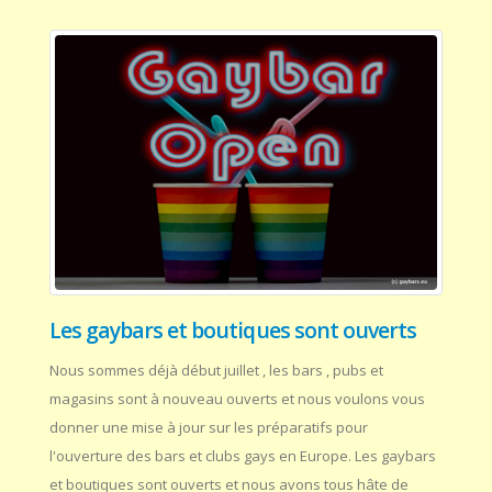
Les gaybars et boutiques sont ouverts
Nous sommes déjà début juillet , les bars , pubs et
magasins sont à nouveau ouverts et nous voulons vous
donner une mise à jour sur les préparatifs pour
l'ouverture des bars et clubs gays en Europe. Les gaybars
et boutiques sont ouverts et nous avons tous hâte de