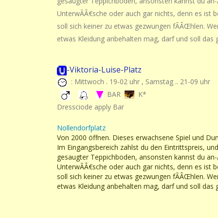
gesaugter Teppichboden, ansonsten kannst du an-
UnterwÃÂ€sche oder auch gar nichts, denn es ist 
soll sich keiner zu etwas gezwungen fÃÂŒhlen. We
etwas Kleidung anbehalten mag, darf und soll das 
-Viktoria-Luise-Platz
: Mittwoch . 19-02 uhr , Samstag .. 21-09 uhr
BAR
K*
Dressciode apply Bar
Nollendorfplatz
Von 2000 öffnen. Dieses erwachsene Spiel und Du
Im Eingangsbereich zahlst du den Eintrittspreis, un
gesaugter Teppichboden, ansonsten kannst du an-
UnterwÃÂ€sche oder auch gar nichts, denn es ist 
soll sich keiner zu etwas gezwungen fÃÂŒhlen. We
etwas Kleidung anbehalten mag, darf und soll das 