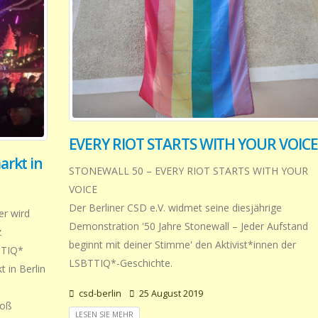
EVERY RIOT STARTS WITH YOUR VOICE
rkt in
STONEWALL 50 – EVERY RIOT STARTS WITH YOUR
VOICE
Der Berliner CSD e.V. widmet seine diesjährige
er wird
Demonstration '50 Jahre Stonewall – Jeder Aufstand
z
beginnt mit deiner Stimme' den Aktivist*innen der
BTIQ*
LSBTTIQ*-Geschichte.
 in Berlin
csd-berlin
25 August 2019
roß
LESEN SIE MEHR