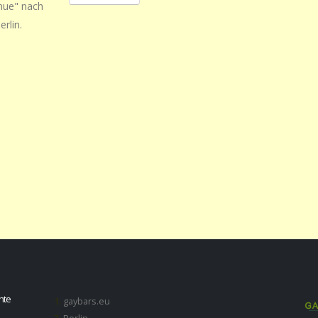
enue" nach
erlin.
hte
gaybars.eu