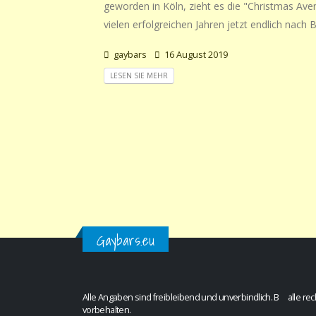
geworden in Köln, zieht es die "Christmas Av
vielen erfolgreichen Jahren jetzt endlich nach B
gaybars
16 August 2019
LESEN SIE MEHR
Gaybars.eu
Alle Angaben sind freibleibend und unverbindlich. B alle rec
vorbehalten.