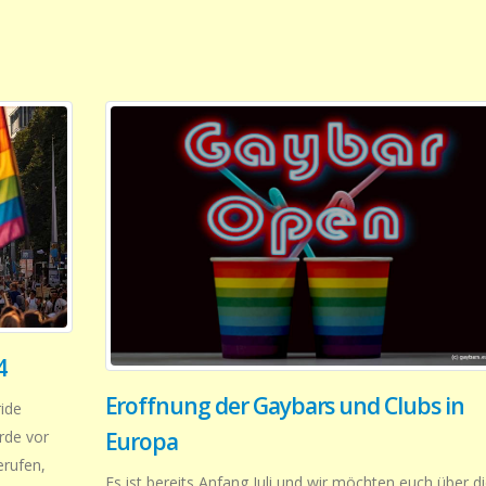
4
Eroffnung der Gaybars und Clubs in
ride
Europa
rde vor
erufen,
Es ist bereits Anfang Juli und wir möchten euch über d