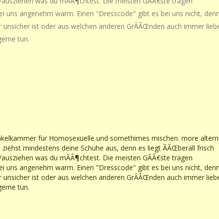
/ausziehen was du mÃÂ¶chtest. Die meisten GÃÂ€ste tragen
bei uns angenehm warm. Einen "Dresscode" gibt es bei uns nicht, den
r unsicher ist oder aus welchen anderen GrÃÂŒnden auch immer lieb
gerne tun.
nkelkammer für Homosexuelle und somethimes mischen. more altern
d ziehst mindestens deine Schuhe aus, denn es liegt ÃÂŒberall frisch
/ausziehen was du mÃÂ¶chtest. Die meisten GÃÂ€ste tragen
bei uns angenehm warm. Einen "Dresscode" gibt es bei uns nicht, den
r unsicher ist oder aus welchen anderen GrÃÂŒnden auch immer lieb
gerne tun.