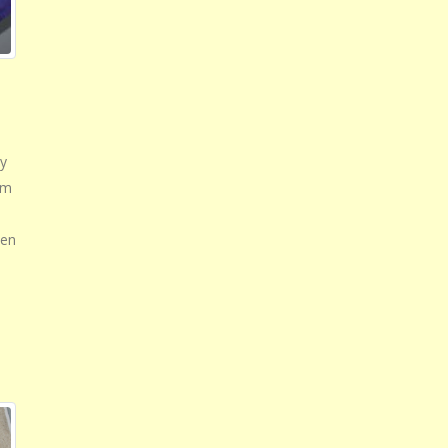
y
um
den