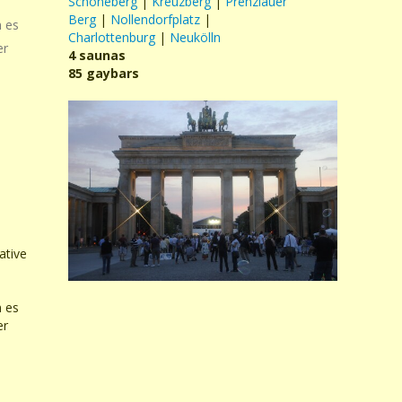
Schöneberg
|
Kreuzberg
|
Prenzlauer
Berg
|
Nollendorfplatz
|
n es
Charlottenburg
|
Neukölln
er
4 saunas
85 gaybars
ative
n es
er