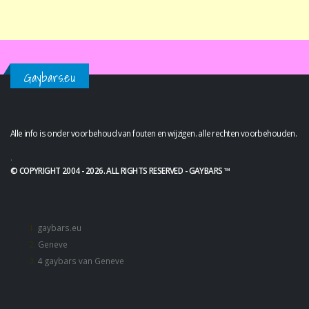
Gaybars.eu
Alle info is onder voorbehoud van fouten en wijzigen. alle rechten voorbehouden.
.
© COPYRIGHT 2004 - 2026. ALL RIGHTS RESERVED - GAYBARS ™
gaybars.eu
Geneve
4 gaybars van Geneve