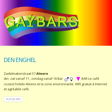
DEN ENGHEL
Zadelmakerstraat 57
Almere
din- zat vanaf 11 , zondag vanaf 16 Bar
BAR Le café
coziest holebi Almere et la zone environnante. WIFI gratuit à Internet
et agréable café.
PLUS DE INFO