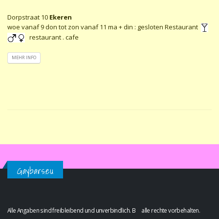
Dorpstraat 10
Ekeren
woe vanaf 9 don tot zon vanaf 11 ma + din : gesloten Restaurant
restaurant . cafe
MEHR INFO
Gaybars.eu
Alle Angaben sind freibleibend und unverbindlich. B alle rechte vorbehalten.